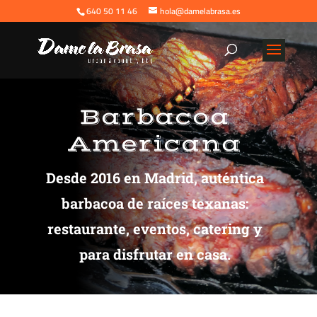
640 50 11 46
hola@damelabrasa.es
Barbacoa
Americana
Desde 2016 en Madrid, auténtica
barbacoa de raíces texanas:
restaurante, eventos, catering y
para disfrutar en casa.