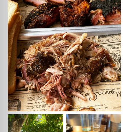
damelabrasa
Pasar horas junto al ahumador con este calor es
...
Jun 24
damelabrasa
damelabrasa
El verde de la terraza
Nuestros #combosBBQ sirven para