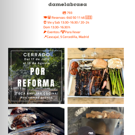
damelabrasa
793
🍽 🐷 Reservas : 640 50 11 46 🇺🇸
⏰ Vie y Sab 13:30-16:30 / 20-24
Dom 13:30-16:30 h
🌽 Eventos /🐮Para llevar
📍Cascajal, 5 Cercedilla, Madrid
damelabrasa
damelabrasa
Este año toca zafarrancho!!
#ribs special. Largas horas de
Ampliamos cocina y
...
ahumador y pintaza,
...
Jul 12
Jun 15
damelabrasa
damelabrasa
#pulledpork esperando su baño de
No vamos a negaros que con este
sidra natural
...
frío las horas de
...
Abr 15
Feb 12