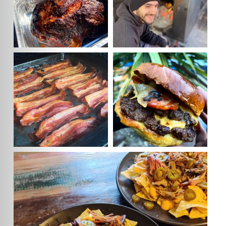
damelabrasa
damelabrasa
El bacon de nuestras #burgers está
#smashburger de primera para una
cocinado en
...
experiencia 🔝🙌.
...
Ene 17
Sep 17
damelabrasa
#nachosBBQ con #brisket o #pulledpork? Decisión
...
Nov 18