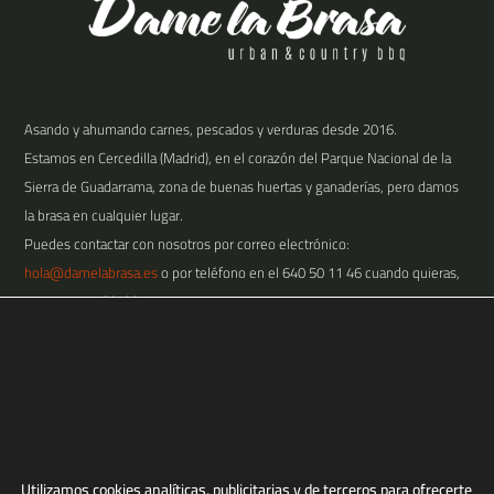
Asando y ahumando carnes, pescados y verduras desde 2016.
Estamos en Cercedilla (Madrid), en el corazón del Parque Nacional de la
Sierra de Guadarrama, zona de buenas huertas y ganaderías, pero damos
la brasa en cualquier lugar.
Puedes contactar con nosotros por correo electrónico:
hola@damelabrasa.es
o por teléfono en el
640 50 11 46
cuando quieras,
nos encantará hablar contigo.
©️ Dame la Brasa |
Restaurante Barbacoa
BLOG
El sabor de Texas conquista
Utilizamos cookies analíticas, publicitarias y de terceros para ofrecerte
Madrid: Dame La Brasa en