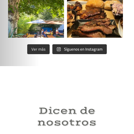
@damelabrasa es el mejor
...
que descubras tu
...
Jun 2
May 22
Ver más
Síguenos en Instagram
Dicen de
nosotros