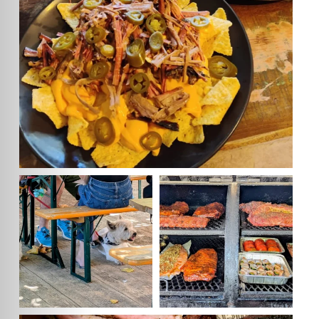
damelabrasa
damelabrasa
Clientes muy felices.
A esto se le llama un variadito BBQ
😝. Esta
...
#bbq #bbqmadrid
...
Jun 14
Ago 3